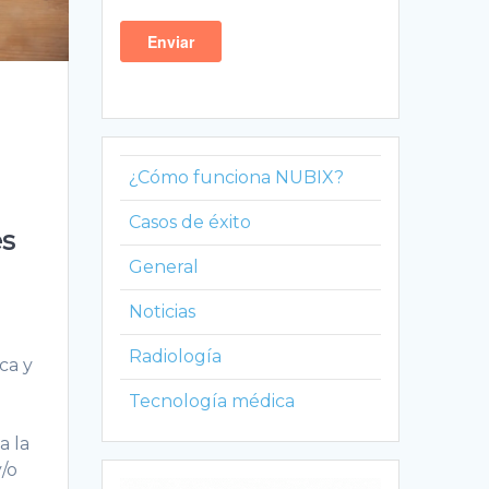
¿Cómo funciona NUBIX?
Casos de éxito
es
General
Noticias
Radiología
ca y
Tecnología médica
a la
y/o