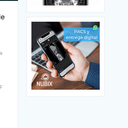
de
a
FF