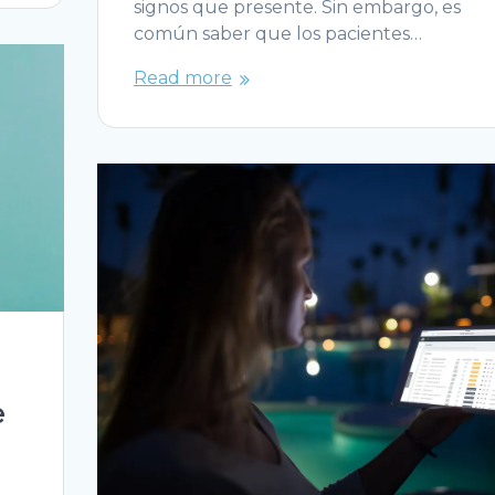
signos que presente. Sin embargo, es
común saber que los pacientes…
Read more
e