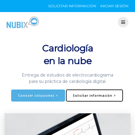
Skip
SOLICITAR INFORMACIÓN
INICIAR SESIÓN
to
content
Cardiología
en la nube
Entrega de estudios de electrocardiograma
para su práctica de cardiología digital.
Conocer soluciones >
Solicitar información >