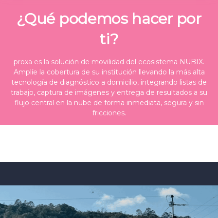
¿Qué podemos hacer por
ti?
proxa es la solución de movilidad del ecosistema NUBIX.
Amplíe la cobertura de su institución llevando la más alta
tecnología de diagnóstico a domicilio, integrando listas de
trabajo, captura de imágenes y entrega de resultados a su
flujo central en la nube de forma inmediata, segura y sin
fricciones.