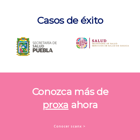
Casos de éxito
Conozca más de
proxa
ahora
Conocer scanx >