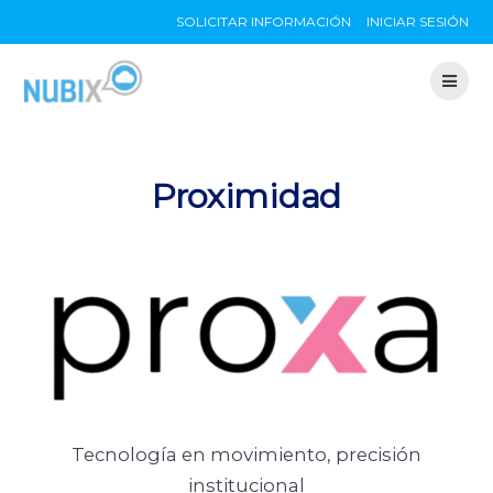
Skip
SOLICITAR INFORMACIÓN
INICIAR SESIÓN
to
content
Proximidad
Tecnología en movimiento, precisión
institucional