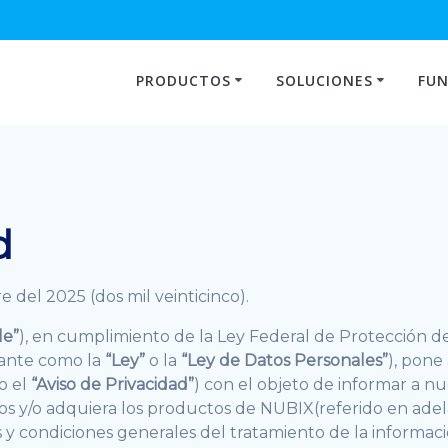
PRODUCTOS
SOLUCIONES
FUN
d
e del 2025 (dos mil veinticinco).
le”
), en cumplimiento de la Ley Federal de Protección d
lante como la
“Ley”
o la
“Ley de Datos Personales”
), pone
o el
“Aviso de Privacidad”
) con el objeto de informar a nues
ios y/o adquiera los productos de NUBIX(referido en ad
es y condiciones generales del tratamiento de la informa