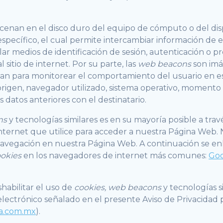
cenan en el disco duro del equipo de cómputo o del dis
específico, el cual permite intercambiar información de e
ar medios de identificación de sesión, autenticación o pr
itio de internet. Por su parte, las
web beacons
son imá
lizan para monitorear el comportamiento del usuario en e
rigen, navegador utilizado, sistema operativo, momento 
s datos anteriores con el destinatario.
ons
y tecnologías similares es en su mayoría posible a trav
ternet que utilice para acceder a nuestra Página Web. N
navegación en nuestra Página Web. A continuación se enl
okies
en los navegadores de internet más comunes:
Go
habilitar el uso de
cookies, web beacons
y tecnologías s
lectrónico señalado en el presente Aviso de Privacidad pa
ia.com.mx
).