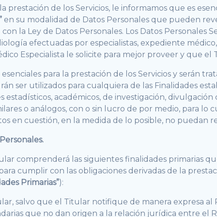
 la prestación de los Servicios, le informamos que es es
”
en su modalidad de Datos Personales que pueden revela
d con la Ley de Datos Personales. Los Datos Personales 
diología efectuadas por especialistas, expediente médico
édico Especialista le solicite para mejor proveer y que el
 esenciales para la prestación de los Servicios y serán t
rán ser utilizados para cualquiera de las Finalidades est
s estadísticos, académicos, de investigación, divulgación 
ilares o análogos, con o sin lucro de por medio, para lo 
os en cuestión, en la medida de lo posible, no puedan rel
 Personales.
ular comprenderá las siguientes finalidades primarias que
para cumplir con las obligaciones derivadas de la prestaci
dades Primarias”
):
lar, salvo que el Titular notifique de manera expresa al
ndarias que no dan origen a la relación jurídica entre el 