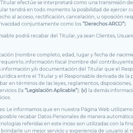
itular efectúe se interpretará como una transmisión de
Titular tendrá en todo momento la posibilidad de ejerce
cho al acceso, rectificación, cancelación, u oposición re
 Privacidad conjuntamente como los
“Derechos ARCO”
).
sable podrá recabar del Titular, ya sean Clientes, Usuari
icación (nombre completo, edad, lugar y fecha de nacim
requerirlo, información fiscal (nombre del contribuyente,
 información y/o documentación del Titular que el Resp
urídica entre el Titular y el Responsable derivada de la p
ar en términos de las leyes, reglamentos, disposiciones
ervicios (la
“Legislación Aplicable”
);
(v)
la demás informaci
cios.
ares: Le informamos que en nuestra Página Web utilizam
s posible recabar Datos Personales de manera automática
logías referidas en este inciso son utilizadas con la fin
brindarle un mejor servicio y experiencia de usuario al