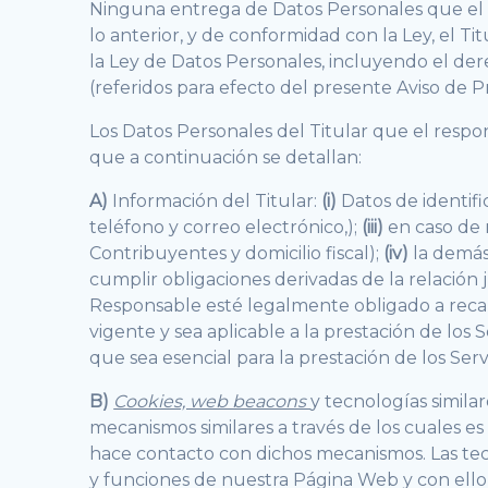
Ninguna entrega de Datos Personales que el T
lo anterior, y de conformidad con la Ley, el 
la Ley de Datos Personales, incluyendo el dere
(referidos para efecto del presente Aviso de
Los Datos Personales del Titular que el respon
que a continuación se detallan:
A)
Información del Titular:
(i)
Datos de identif
teléfono y correo electrónico,);
(iii)
en caso de 
Contribuyentes y domicilio fiscal);
(iv)
la demás
cumplir obligaciones derivadas de la relación j
Responsable esté legalmente obligado a recab
vigente y sea aplicable a la prestación de los S
que sea esencial para la prestación de los Servi
B)
Cookies, web beacons
y tecnologías simil
mecanismos similares a través de los cuales e
hace contacto con dichos mecanismos. Las tecno
y funciones de nuestra Página Web y con ello 