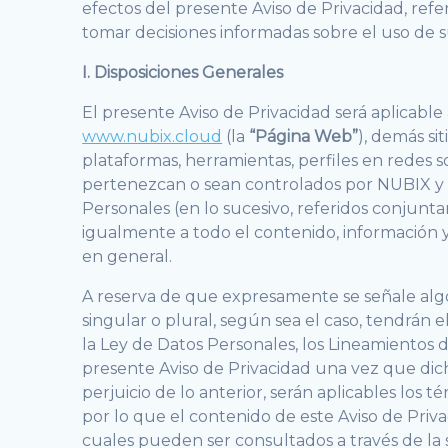
efectos del presente Aviso de Privacidad, ref
tomar decisiones informadas sobre el uso de s
I. Disposiciones Generales
El presente Aviso de Privacidad será aplicable
www.nubix.cloud
(la
“Página Web”
), demás si
plataformas, herramientas, perfiles en redes 
pertenezcan o sean controlados por NUBIX y que
Personales (en lo sucesivo, referidos conjun
igualmente a todo el contenido, información y
en general.
A reserva de que expresamente se señale algo 
singular o plural, según sea el caso, tendrán 
la Ley de Datos Personales, los Lineamientos d
presente Aviso de Privacidad una vez que dich
perjuicio de lo anterior, serán aplicables los
por lo que el contenido de este Aviso de Priv
cuales pueden ser consultados a través de la 