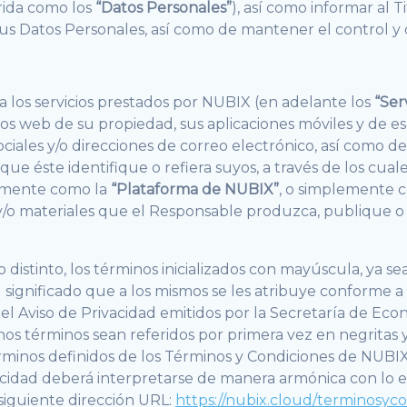
erida como los
“Datos Personales”
), así como informar al T
us Datos Personales, así como de mantener el control y di
 a los servicios prestados por NUBIX (en adelante los
“Ser
tios web de su propiedad, sus aplicaciones móviles y de es
sociales y/o direcciones de correo electrónico, así com
 éste identifique o refiera suyos, a través de los cuale
tamente como la
“Plataforma de NUBIX”
, o simplemente 
/o materiales que el Responsable produzca, publique o p
distinto, los términos inicializados con mayúscula, ya s
el significado que a los mismos se les atribuye conforme
el Aviso de Privacidad emitidos por la Secretaría de Econ
os términos sean referidos por primera vez en negritas y 
 términos definidos de los Términos y Condiciones de NUBI
acidad deberá interpretarse de manera armónica con lo es
siguiente dirección URL:
https://nubix.cloud/terminosyc