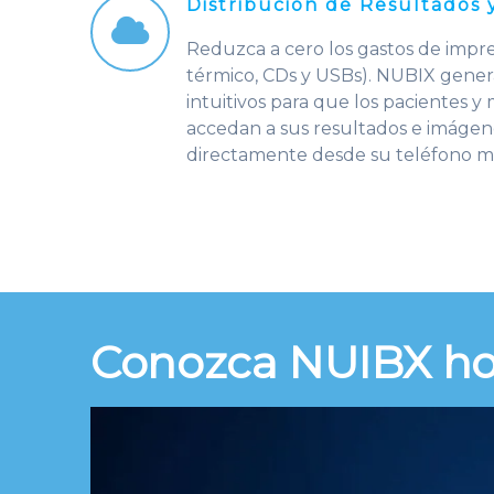
Distribución de Resultados 
Reduzca a cero los gastos de impres
térmico, CDs y USBs). NUBIX gener
intuitivos para que los pacientes y
accedan a sus resultados e imágene
directamente desde su teléfono mó
Conozca
NUIBX
ho