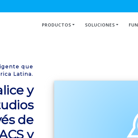
PRODUCTOS
SOLUCIONES
FUN
ligente que
ica Latina.
lice y
udios
vés de
PACS y