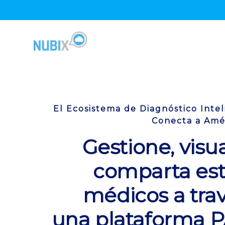
Skip
to
content
El Ecosistema de Diagnóstico Inte
Conecta a Amér
Gestione, visua
comparta est
médicos a tra
una plataforma 