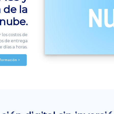
 de la
nube.
y los costos de
pos de entrega
e días a horas.
nformación >