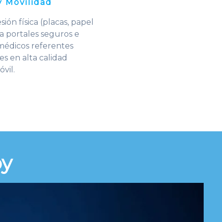
y Movilidad
ión física (placas, papel
a portales seguros e
 médicos referentes
s en alta calidad
vil.
y