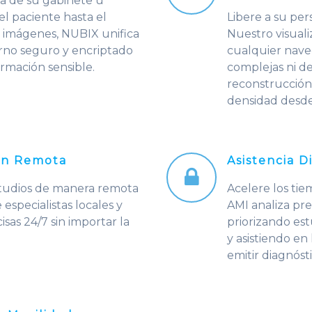
va de su gabinete u
l paciente hasta el
Libere a su per
 imágenes, NUBIX unifica
Nuestro visual
orno seguro y encriptado
cualquier naveg
rmación sensible.
complejas ni d
reconstrucción 
densidad desde 
ión Remota
Asistencia D
 estudios de manera remota
Acelere los tie
 especialistas locales y
AMI analiza pr
sas 24/7 sin importar la
priorizando estu
y asistiendo e
emitir diagnóst