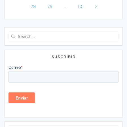
Page
Page
Page
78
79
…
101
Search
for:
SUSCRIBIR