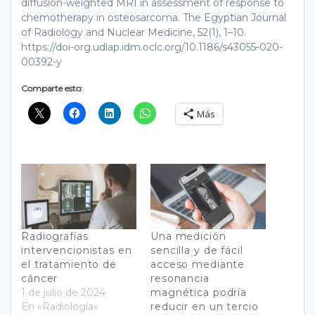
diffusion-weighted MRI in assessment of response to
chemotherapy in osteosarcoma. The Egyptian Journal
of Radiology and Nuclear Medicine, 52(1), 1–10.
https://doi-org.udlap.idm.oclc.org/10.1186/s43055-020-
00392-y
Comparte esto:
Más
Radiografías
Una medición
intervencionistas en
sencilla y de fácil
el tratamiento de
acceso mediante
cáncer
resonancia
1 de julio de 2024
magnética podría
En «Radiología»
reducir en un tercio