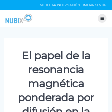
Skip
SOLICITAR INFORMACIÓN
INICIAR SESIÓN
to
content
El papel de la
resonancia
magnética
ponderada por
difusión en la