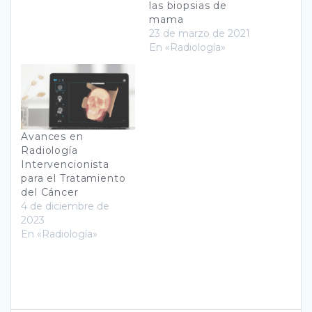
las biopsias de
mama
23 de marzo de 2021
En «Radiología»
Avances en
Radiología
Intervencionista
para el Tratamiento
del Cáncer
4 de diciembre de
2023
En «Radiología»