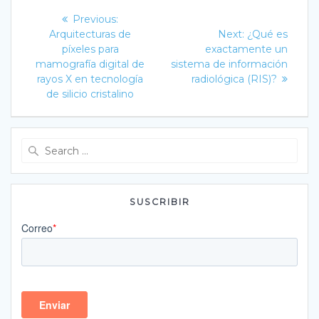
Navegación
Previous
Previous:
post:
Next
de
Arquitecturas de
Next:
¿Qué es
post:
píxeles para
exactamente un
entradas
mamografía digital de
sistema de información
rayos X en tecnología
radiológica (RIS)?
de silicio cristalino
Search
for:
SUSCRIBIR