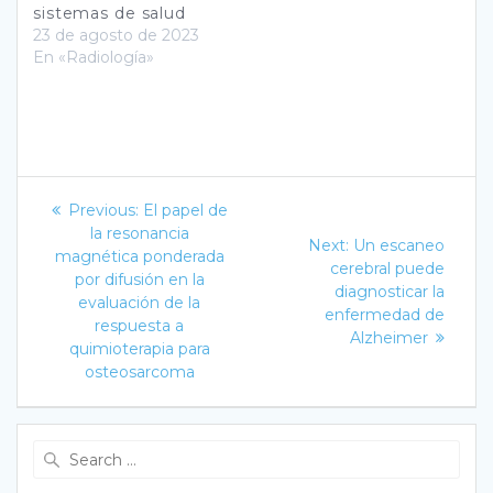
sistemas de salud
23 de agosto de 2023
En «Radiología»
Navegación
Previous
Previous:
El papel de
post:
de
la resonancia
Next
Next:
Un escaneo
magnética ponderada
post:
cerebral puede
entradas
por difusión en la
diagnosticar la
evaluación de la
enfermedad de
respuesta a
Alzheimer
quimioterapia para
osteosarcoma
Search
for: