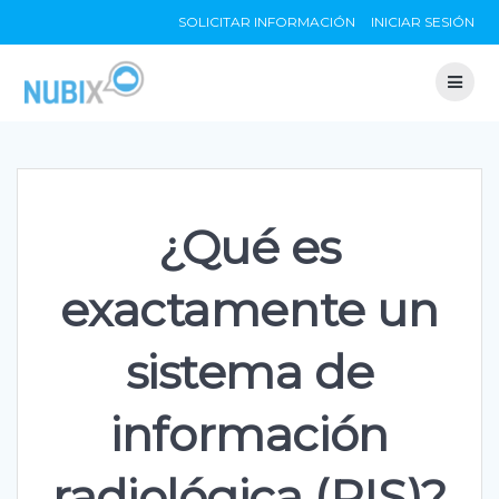
Skip
SOLICITAR INFORMACIÓN
INICIAR SESIÓN
to
content
¿Qué es
exactamente un
sistema de
información
radiológica (RIS)?