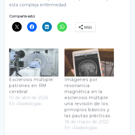
esta compleja enfermedad.
Comparte esto:
Más
Esclerosis múltiple:
Imágenes por
patrones en RM
resonancia
cerebral
magnética en la
10 de abril de 2026
esclerosis múltiple:
En «Radiología»
una revisión de los
principios básicos y
las pautas prácticas.
18 de marzo de 2022
En «Radiología»