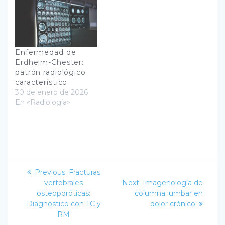
Enfermedad de
Erdheim-Chester:
patrón radiológico
característico
30 de enero de 2026
En «Radiología»
Navegación
Previous
Previous:
Fracturas
post:
Next
de
vertebrales
Next:
Imagenología de
post:
osteoporóticas:
columna lumbar en
entradas
Diagnóstico con TC y
dolor crónico
RM