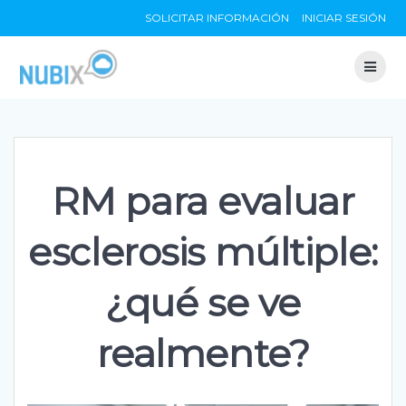
Skip
SOLICITAR INFORMACIÓN
INICIAR SESIÓN
to
content
RM para evaluar
esclerosis múltiple:
¿qué se ve
realmente?