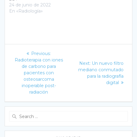
24 de junio de 2022
En «Radiología»
Navegación
Previous
Previous:
post:
de
Radioterapia con iones
Next
Next:
Un nuevo filtro
de carbono para
post:
mediano conmutado
entradas
pacientes con
para la radiografía
osteosarcoma
digital
inoperable post-
radiación
Search
for: