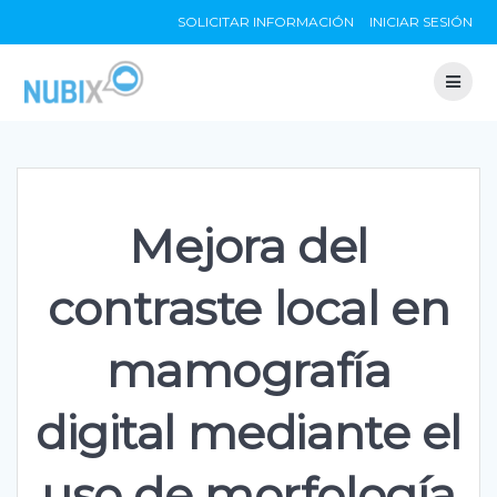
Skip
SOLICITAR INFORMACIÓN
INICIAR SESIÓN
to
content
Mejora del
contraste local en
mamografía
digital mediante el
uso de morfología