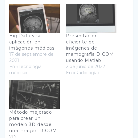
Big Data y su
Presentación
aplicación en
eficiente de
imágenes médicas.
imágenes de
17 de septiembre de
mamografía DICOM
2021
usando Matlab
En «Tecnología
2 de junio de 2022
médica»
En «Radiología»
Método mejorado
para crear un
modelo 3D desde
una imagen DICOM
2D.