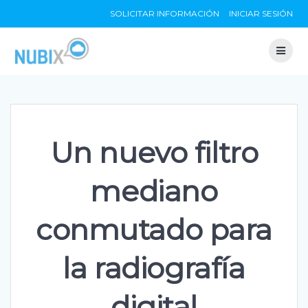
Skip
SOLICITAR INFORMACIÓN
INICIAR SESIÓN
to
content
Un nuevo filtro
mediano
conmutado para
la radiografía
digital