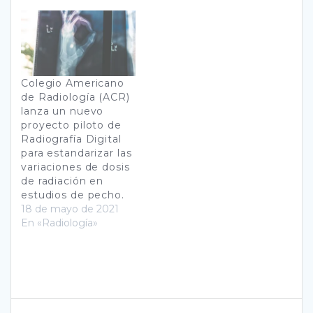
Colegio Americano
de Radiología (ACR)
lanza un nuevo
proyecto piloto de
Radiografía Digital
para estandarizar las
variaciones de dosis
de radiación en
estudios de pecho.
18 de mayo de 2021
En «Radiología»
Navegación