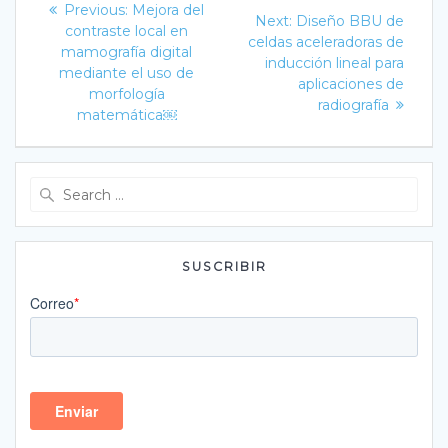
Previous
Previous:
Mejora del
Next
Next:
Diseño BBU de
post:
de
contraste local en
post:
celdas aceleradoras de
mamografía digital
inducción lineal para
entradas
mediante el uso de
aplicaciones de
morfología
radiografía
matemática￼
Search
for:
SUSCRIBIR