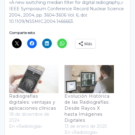
«A new switching median filter for digital radiography,»
IEEE Symposium Conference Record Nuclear Science
2004., 2004, pp. 3604-3606 Vol. 6, doi:
10.1109/NSSMIC.2004.1466663.
Comparte esto:
Más
Radiografías
Evolución Histórica
digitales: ventajas y
de las Radiografías:
aplicaciones clínicas
Desde Rayos X
18 de diciembre de
hasta Imágenes
2024
Digitales
En «Radiología»
13 de enero de 2025
En «Radiología»