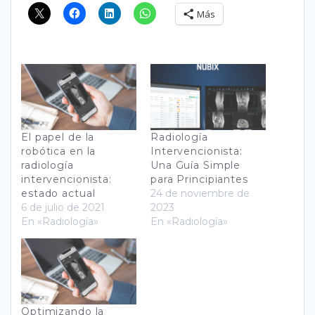
Más
El papel de la
Radiología
robótica en la
Intervencionista:
radiología
Una Guía Simple
intervencionista:
para Principiantes
estado actual
24 de noviembre de
6 de julio de 2021
2023
En «Radiología»
En «Radiología»
Optimizando la