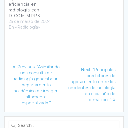
eficiencia en
radiología con
DICOM MPPS
25 de marzo de 2024
En «Radiología»
Navegación
Previous
Previous:
“Asimilando
Next
Next:
“Principales
post:
de
una consulta de
post:
predictores de
radiología general a un
agotamiento entre los
entradas
departamento
residentes de radiología
académico de imagen
en cada año de
altamente
formación. “
especializado.”
Search