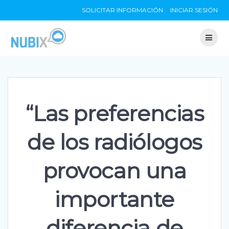
Skip
SOLICITAR INFORMACIÓN
INICIAR SESIÓN
to
content
“Las preferencias
de los radiólogos
provocan una
importante
diferencia de