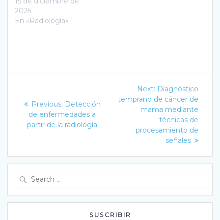
15 de diciembre de
2025
En «Radiología»
Navegación
Next
Next:
Diagnóstico
post:
de
temprano de cáncer de
Previous
Previous:
Detección
mama mediante
post:
de enfermedades a
entradas
técnicas de
partir de la radiología
procesamiento de
señales
Search
for:
SUSCRIBIR