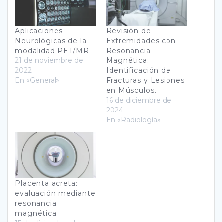
Aplicaciones
Revisión de
Neurológicas de la
Extremidades con
modalidad PET/MR
Resonancia
21 de noviembre de
Magnética:
2022
Identificación de
En «General»
Fracturas y Lesiones
en Músculos.
16 de diciembre de
2024
En «Radiología»
Placenta acreta:
evaluación mediante
resonancia
magnética