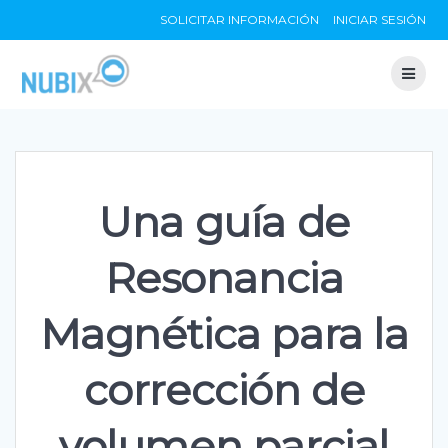
Skip
SOLICITAR INFORMACIÓN
INICIAR SESIÓN
to
content
Una guía de
Resonancia
Magnética para la
corrección de
volumen parcial