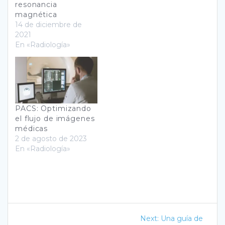
resonancia
magnética
14 de diciembre de
2021
En «Radiología»
PACS: Optimizando
el flujo de imágenes
médicas
2 de agosto de 2023
En «Radiología»
Navegación
Next
Next:
Una guía de