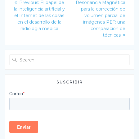
Previous
post:
de
Previous:
El papel de
Resonancia Magnética
post:
la inteligencia artificial y
para la corrección de
entradas
el Internet de las cosas
volumen parcial de
en el desarrollo de la
imágenes PET: una
radiología médica
comparación de
técnicas
Search
for:
SUSCRIBIR