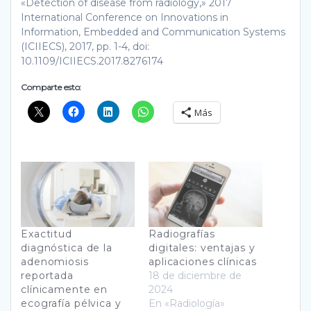
«Detection of disease from radiology,» 2017
International Conference on Innovations in
Information, Embedded and Communication Systems
(ICIIECS), 2017, pp. 1-4, doi:
10.1109/ICIIECS.2017.8276174
Comparte esto:
Más
Exactitud
Radiografías
diagnóstica de la
digitales: ventajas y
adenomiosis
aplicaciones clínicas
reportada
18 de diciembre de
clínicamente en
2024
ecografía pélvica y
En «Radiología»