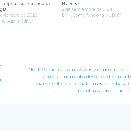
mejorar su práctica de
NUBIX?
ogía
6 de septiembre de 2021
noviembre de 2020
En «¿Cómo funciona NUBIX?»
cnología médica»
en
Next
Next:
Variaciones en las vías y el uso de recu
post:
en el seguimiento después de un cri
s
mamográfico anormal: un estudio basad
registros a nivel nacion