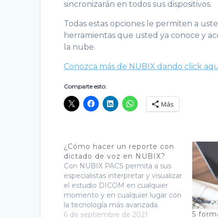
sincronizarán en todos sus dispositivos.
Todas estas opciones le permiten a usted
herramientas que usted ya conoce y ac
la nube.
Conozca más de NUBIX dando click aqu
Comparte esto:
Más
¿Cómo hacer un reporte con
dictado de voz en NUBIX?
Con NUBIX PACS permita a sus
especialistas interpretar y visualizar
el estudio DICOM en cualquier
momento y en cualquier lugar con
la tecnología más avanzada.
5 form
Atención en español a clientes y
6 de septiembre de 2021