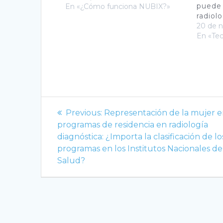
puede 
usuarios. Toda su información se
En «¿Cómo funciona NUBIX?»
radiol
encuentra protegida en la nube.
20 de 
Con múltiples copias seguras
En «Te
alrededor del mundo. NUBIX
PACS…
Navegación
Previous
Previous:
Representación de la mujer 
de
post:
programas de residencia en radiología
diagnóstica: ¿Importa la clasificación de lo
entradas
programas en los Institutos Nacionales de
Salud?