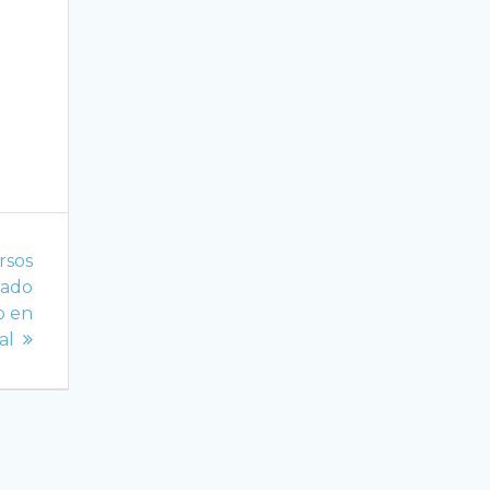
rsos
bado
o en
al