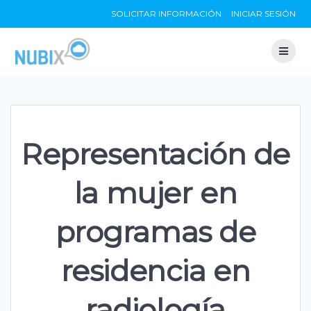
Skip
SOLICITAR INFORMACIÓN
INICIAR SESIÓN
to
content
Representación de
la mujer en
programas de
residencia en
radiología