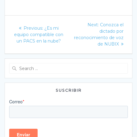
Navegación
Next
Next:
Conozca el
Previous
Previous:
¿Es mi
post:
de
dictado por
post:
equipo compatible con
reconocimiento de voz
un PACS en la nube?
entradas
de NUBIX
Search
for:
SUSCRIBIR