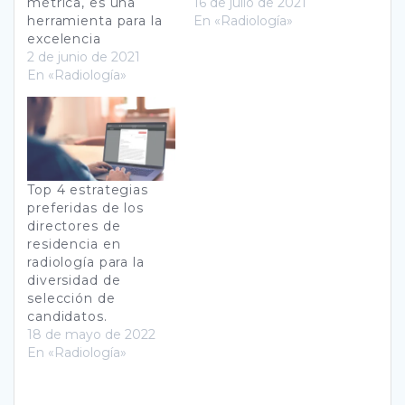
métrica, es una
16 de julio de 2021
herramienta para la
En «Radiología»
excelencia
2 de junio de 2021
En «Radiología»
Top 4 estrategias
preferidas de los
directores de
residencia en
radiología para la
diversidad de
selección de
candidatos.
18 de mayo de 2022
En «Radiología»