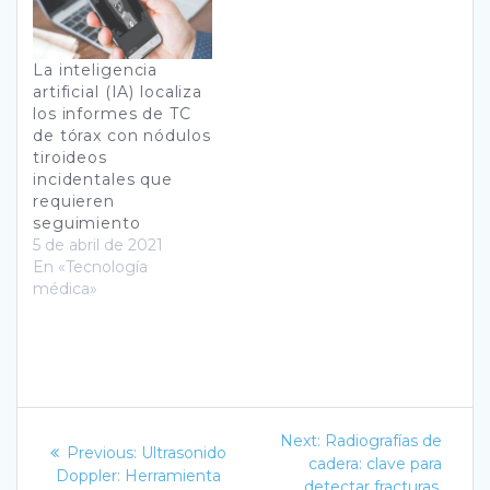
La inteligencia
artificial (IA) localiza
los informes de TC
de tórax con nódulos
tiroideos
incidentales que
requieren
seguimiento
5 de abril de 2021
En «Tecnología
médica»
Navegación
Next
Next:
Radiografías de
Previous
Previous:
Ultrasonido
post:
de
cadera: clave para
post:
Doppler: Herramienta
detectar fracturas,