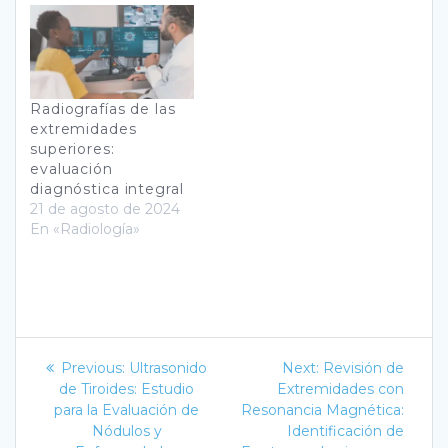
Radiografías de las
extremidades
superiores:
evaluación
diagnóstica integral
21 de agosto de 2024
En «Radiología»
Navegación
Previous
Next
Previous:
Ultrasonido
Next:
Revisión de
post:
post:
de
de Tiroides: Estudio
Extremidades con
para la Evaluación de
Resonancia Magnética:
entradas
Nódulos y
Identificación de