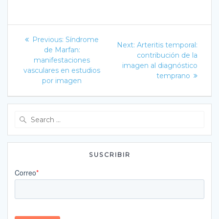
Navegación
Previous
Previous:
Síndrome
Next
Next:
Arteritis temporal:
post:
de
de Marfan:
post:
contribución de la
manifestaciones
imagen al diagnóstico
entradas
vasculares en estudios
temprano
por imagen
Search
for:
SUSCRIBIR