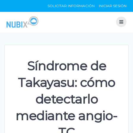
Skip
SOLICITAR INFORMACIÓN
INICIAR SESIÓN
to
content
Síndrome de
Takayasu: cómo
detectarlo
mediante angio-
TC