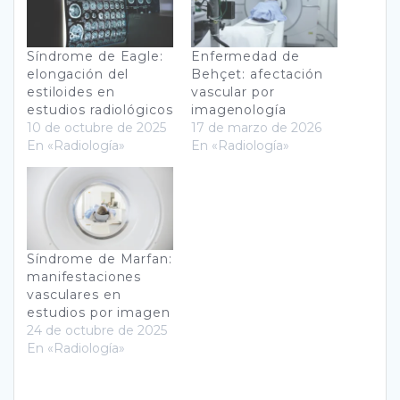
Síndrome de Eagle:
Enfermedad de
elongación del
Behçet: afectación
estiloides en
vascular por
estudios radiológicos
imagenología
10 de octubre de 2025
17 de marzo de 2026
En «Radiología»
En «Radiología»
Síndrome de Marfan:
manifestaciones
vasculares en
estudios por imagen
24 de octubre de 2025
En «Radiología»