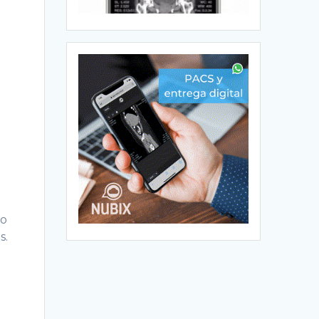
no
s.