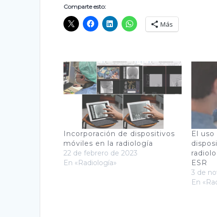
Comparte esto:
Más
Incorporación de dispositivos
El uso
móviles en la radiología
dispos
22 de febrero de 2023
radiol
En «Radiología»
ESR
3 de n
En «Rad