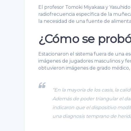
El profesor Tomoki Miyakasa y Yasuhido 
radiofrecuencia específica de la muñec
la necesidad de una fuente de alimenta
¿Cómo se probó 
Estacionaron el sistema fuera de una es
imágenes de jugadores masculinos y fem
obtuvieron imágenes de grado médico, as
“En la mayoría de los casis, la cal
Además de poder triangular el dañ
indicaron que el dispositivo modi
una diagnosis temprano de herid