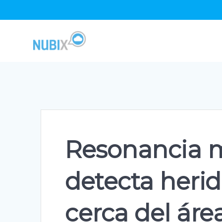
Skip
to
content
Resonancia m
detecta herid
cerca del áre