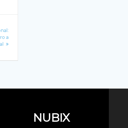
nal:
ro a
al
NUBIX