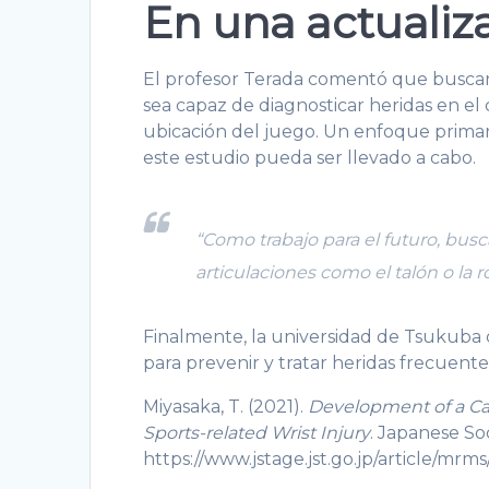
En una actualiza
El profesor Terada comentó que buscan 
sea capaz de diagnosticar heridas en el
ubicación del juego. Un enfoque primario
este estudio pueda ser llevado a cabo.
“Como trabajo para el futuro, busc
articulaciones como el talón o la ro
Finalmente, la universidad de Tsukuba 
para prevenir y tratar heridas frecuentes
Miyasaka, T. (2021).
Development of a Ca
Sports-related Wrist Injury
. Japanese So
https://www.jstage.jst.go.jp/article/mr