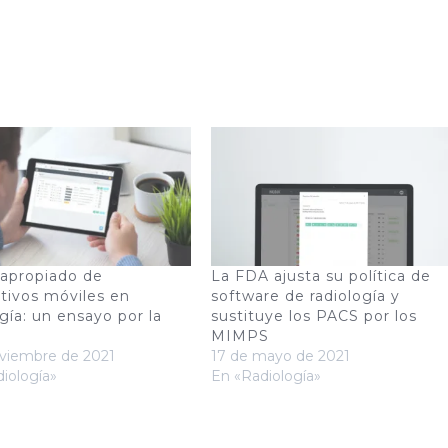
 apropiado de
La FDA ajusta su política de
itivos móviles en
software de radiología y
ogía: un ensayo por la
sustituye los PACS por los
MIMPS
oviembre de 2021
17 de mayo de 2021
iología»
En «Radiología»