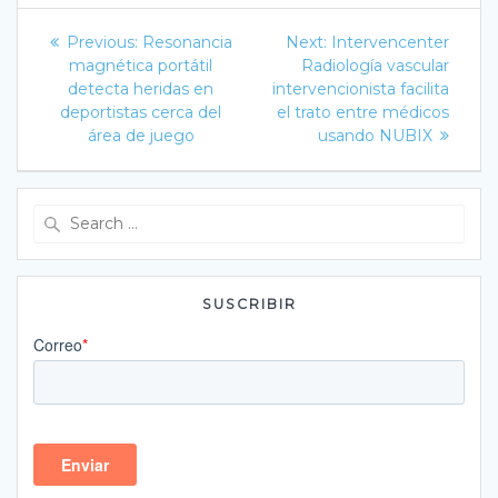
Navegación
Previous
Next
Previous:
Resonancia
Next:
Intervencenter
post:
post:
de
magnética portátil
Radiología vascular
detecta heridas en
intervencionista facilita
entradas
deportistas cerca del
el trato entre médicos
área de juego
usando NUBIX
Search
for:
SUSCRIBIR