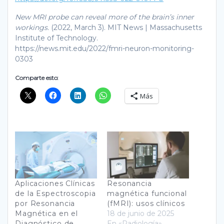
New MRI probe can reveal more of the brain’s inner
workings.
(2022, March 3). MIT News | Massachusetts
Institute of Technology.
https://news.mit.edu/2022/fmri-neuron-monitoring-
0303
Comparte esto:
Más
Aplicaciones Clínicas
Resonancia
de la Espectroscopia
magnética funcional
por Resonancia
(fMRI): usos clínicos
Magnética en el
18 de junio de 2025
Diagnóstico de
En «Radiología»