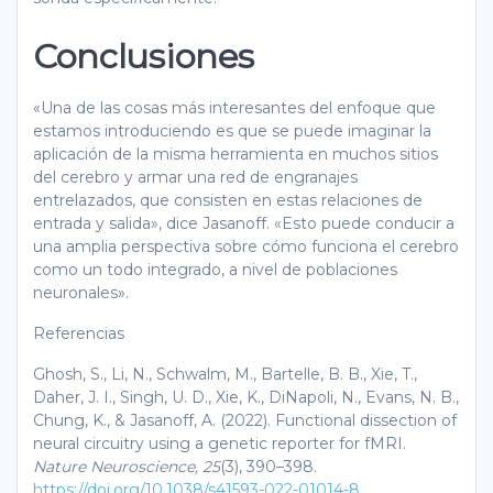
Conclusiones
«Una de las cosas más interesantes del enfoque que
estamos introduciendo es que se puede imaginar la
aplicación de la misma herramienta en muchos sitios
del cerebro y armar una red de engranajes
entrelazados, que consisten en estas relaciones de
entrada y salida», dice Jasanoff. «Esto puede conducir a
una amplia perspectiva sobre cómo funciona el cerebro
como un todo integrado, a nivel de poblaciones
neuronales».
Referencias
Ghosh, S., Li, N., Schwalm, M., Bartelle, B. B., Xie, T.,
Daher, J. I., Singh, U. D., Xie, K., DiNapoli, N., Evans, N. B.,
Chung, K., & Jasanoff, A. (2022). Functional dissection of
neural circuitry using a genetic reporter for fMRI.
Nature Neuroscience, 25
(3), 390–398.
https://doi.org/10.1038/s41593-022-01014-8