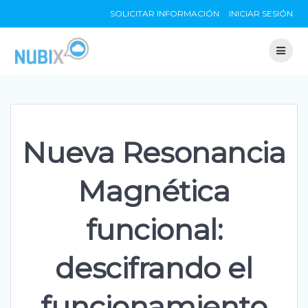
Skip
SOLICITAR INFORMACIÓN
INICIAR SESIÓN
to
content
Nueva Resonancia
Magnética
funcional:
descifrando el
funcionamiento