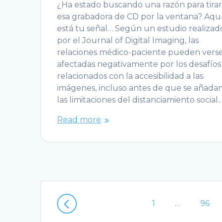
¿Ha estado buscando una razón para tira
esa grabadora de CD por la ventana? Aqu
está tu señal… Según un estudio realizad
por el Journal of Digital Imaging, las
relaciones médico-paciente pueden vers
afectadas negativamente por los desafíos
relacionados con la accesibilidad a las
imágenes, incluso antes de que se añada
las limitaciones del distanciamiento social.
Read more
Posts
Page
Page
1
…
96
navigation