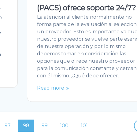
r
(PACS) ofrece soporte 24/7?
í
La atención al cliente normalmente no
o
forma parte de la evaluación al seleccion
un proveedor. Esto es importante ya qu
e
nuestro proveedor se vuelve parte esenc
de nuestra operación y por lo mismo
debemos tomar en consideración las
n
opciones que ofrece nuestro proveedor
…
para la comunicación constante y cercan
con él mismo. ¿Qué debe ofrecer…
Read more
Page
Page
Page
Page
Page
97
98
99
100
101