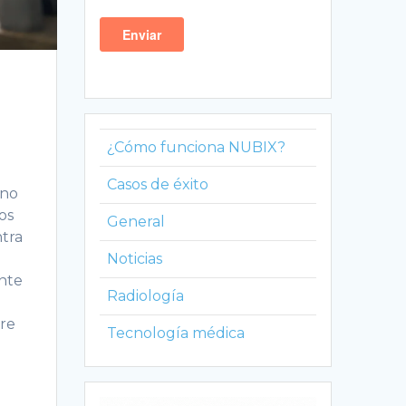
¿Cómo funciona NUBIX?
Casos de éxito
uno
os
General
ntra
Noticias
nte
Radiología
tre
Tecnología médica