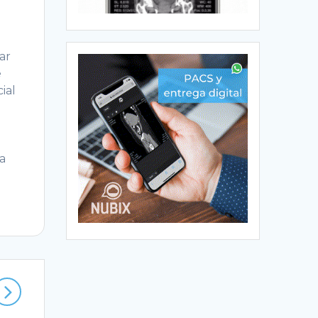
ar
e
ial
a