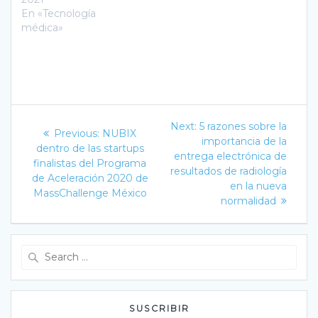
En «Tecnología
médica»
Navegación
Next
Next:
5 razones sobre la
Previous
Previous:
NUBIX
post:
de
importancia de la
post:
dentro de las startups
entrega electrónica de
finalistas del Programa
entradas
resultados de radiología
de Aceleración 2020 de
en la nueva
MassChallenge México
normalidad
Search
for:
SUSCRIBIR