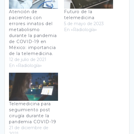
Atención de
Futuro de la
pacientes con
telemedicina
errores innatos del
5 de mayo de 2023
metabolismo
En «Radiología»
durante la pandemia
de COVID-19 en
México: importancia
de la telemedicina.
12 de julio de 2021
En «Radiología»
Telemedicina para
seguimiento post
cirugía durante la
pandemia COVID-19
21 de diciembre de
2021