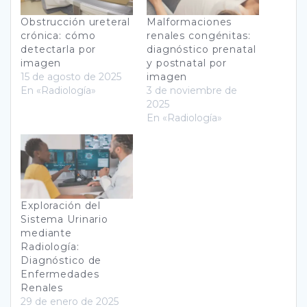
Obstrucción ureteral
Malformaciones
crónica: cómo
renales congénitas:
detectarla por
diagnóstico prenatal
imagen
y postnatal por
15 de agosto de 2025
imagen
En «Radiología»
3 de noviembre de
2025
En «Radiología»
Exploración del
Sistema Urinario
mediante
Radiología:
Diagnóstico de
Enfermedades
Renales
29 de enero de 2025