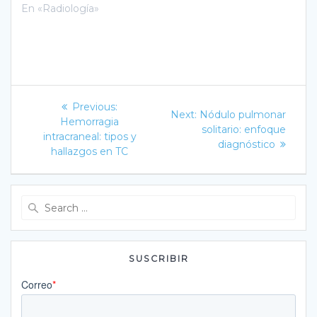
En «Radiología»
Navegación
Previous
Previous:
Next
Next:
Nódulo pulmonar
post:
de
Hemorragia
post:
solitario: enfoque
intracraneal: tipos y
diagnóstico
entradas
hallazgos en TC
Search
for:
SUSCRIBIR