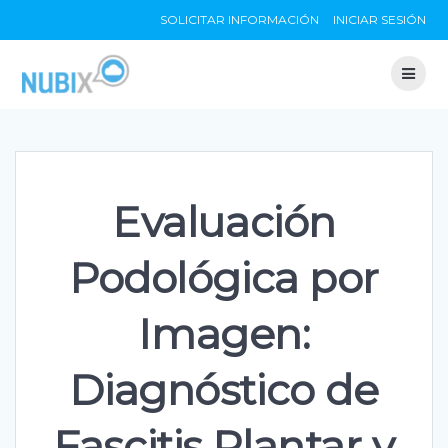
Skip
SOLICITAR INFORMACIÓN
INICIAR SESIÓN
to
content
Evaluación
Podológica por
Imagen:
Diagnóstico de
Fascitis Plantar y