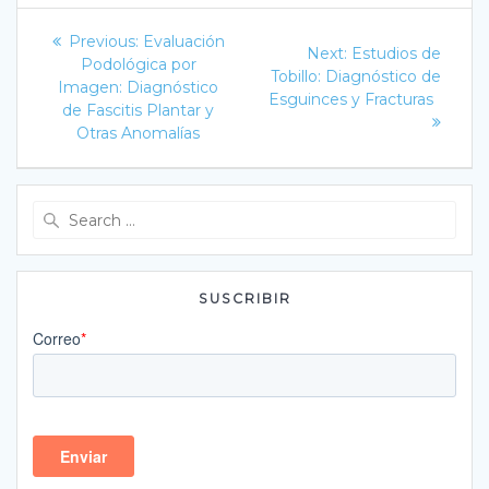
Navegación
Previous
Previous:
Evaluación
Next
Next:
Estudios de
post:
de
Podológica por
post:
Tobillo: Diagnóstico de
Imagen: Diagnóstico
Esguinces y Fracturas
entradas
de Fascitis Plantar y
Otras Anomalías
Search
for:
SUSCRIBIR