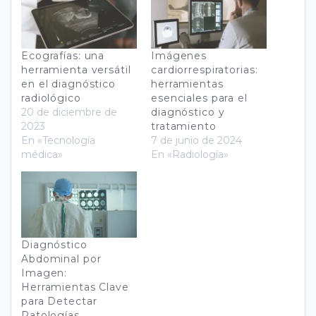
Ecografías: una
Imágenes
herramienta versátil
cardiorrespiratorias:
en el diagnóstico
herramientas
radiológico
esenciales para el
20 de diciembre de
diagnóstico y
2023
tratamiento
En «Tecnología
7 de junio de 2024
médica»
En «Radiología»
Diagnóstico
Abdominal por
Imagen:
Herramientas Clave
para Detectar
Patologías