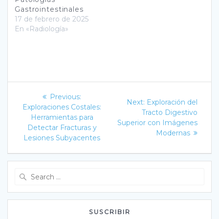
Gastrointestinales
17 de febrero de 2025
En «Radiología»
Navegación
Previous
Previous:
Next
Next:
Exploración del
post:
de
Exploraciones Costales:
post:
Tracto Digestivo
Herramientas para
Superior con Imágenes
entradas
Detectar Fracturas y
Modernas
Lesiones Subyacentes
Search
for:
SUSCRIBIR