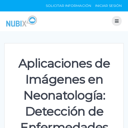
Skip
SOLICITAR INFORMACIÓN
INICIAR SESIÓN
to
content
Aplicaciones de
Imágenes en
Neonatología:
Detección de
Enfermedades