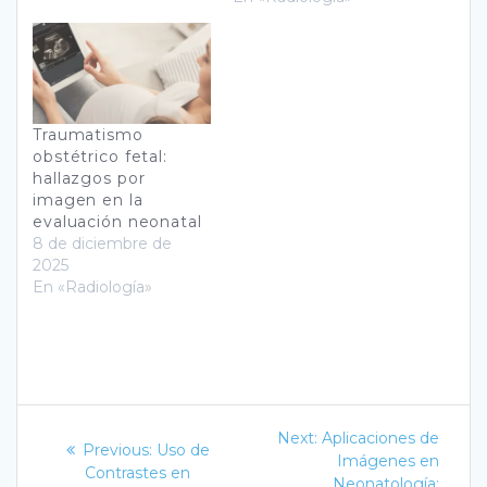
Traumatismo
obstétrico fetal:
hallazgos por
imagen en la
evaluación neonatal
8 de diciembre de
2025
En «Radiología»
Navegación
Next
Next:
Aplicaciones de
Previous
Previous:
Uso de
post:
de
Imágenes en
post:
Contrastes en
Neonatología: