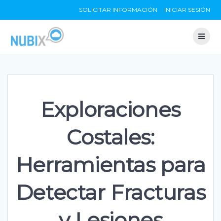
Skip
SOLICITAR INFORMACIÓN
INICIAR SESIÓN
to
content
Exploraciones
Costales:
Herramientas para
Detectar Fracturas
y Lesiones