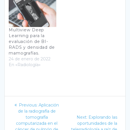
Multiview Deep
Learning para la
evaluación de BI-
RADS y densidad de
mamografías.
24 de enero de 2022
En «Radiología»
Navegación
Previous
Previous:
Aplicación
post:
de
de la radiografía de
Next
tomografía
Next:
Explorando las
post:
entradas
computarizada en el
oportunidades de la
cáncer de pulmón de
telerradiología a raíz de