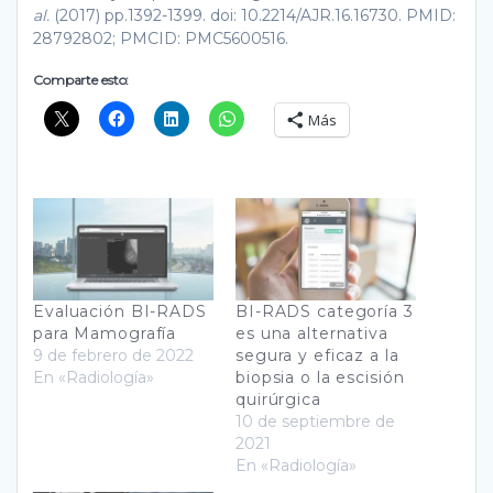
al.
(2017) pp.1392-1399. doi: 10.2214/AJR.16.16730. PMID:
28792802; PMCID: PMC5600516.
Comparte esto:
Más
Evaluación BI-RADS
BI-RADS categoría 3
para Mamografía
es una alternativa
9 de febrero de 2022
segura y eficaz a la
En «Radiología»
biopsia o la escisión
quirúrgica
10 de septiembre de
2021
En «Radiología»