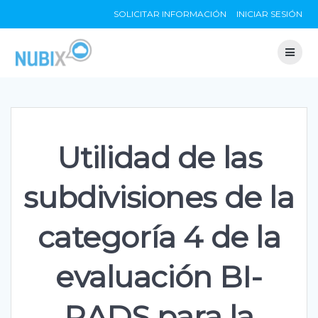
Skip
SOLICITAR INFORMACIÓN
INICIAR SESIÓN
to
content
Utilidad de las
subdivisiones de la
categoría 4 de la
evaluación BI-
RADS para la