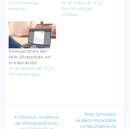
En «Tecnología
10 de enero de 2022
médica»
En «Tecnología
médica»
Innovaciones del
tele ultrasonido en
el educación
24 de febrero de 2022
En «Radiología»
Navegación
Next
Next:
Simulador
Previous
Previous:
Incidencia
post:
de
cardiaco implantable
post:
de embolia pulmonar
condicionalmente