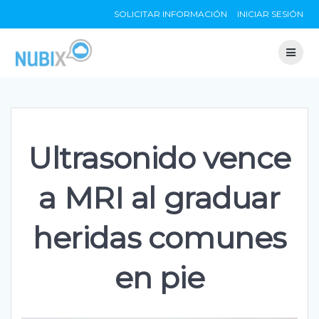
Skip
SOLICITAR INFORMACIÓN
INICIAR SESIÓN
to
content
Ultrasonido vence
a MRI al graduar
heridas comunes
en pie