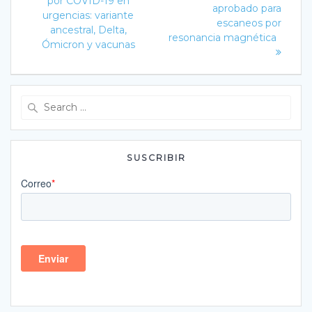
por COVID-19 en
entradas
aprobado para
urgencias: variante
escaneos por
ancestral, Delta,
resonancia magnética
Ómicron y vacunas
Search
for:
SUSCRIBIR