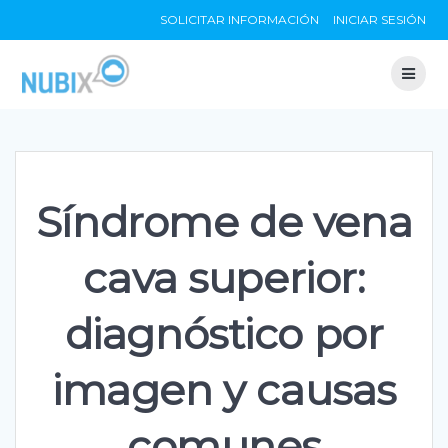
Skip
SOLICITAR INFORMACIÓN
INICIAR SESIÓN
to
content
Síndrome de vena
cava superior:
diagnóstico por
imagen y causas
comunes