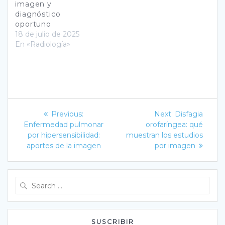
imagen y
diagnóstico
oportuno
18 de julio de 2025
En «Radiología»
Navegación
Previous
Next
Previous:
Next:
Disfagia
post:
post:
de
Enfermedad pulmonar
orofaríngea: qué
por hipersensibilidad:
muestran los estudios
entradas
aportes de la imagen
por imagen
Search
for:
SUSCRIBIR