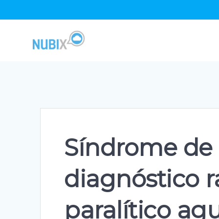
Skip
to
content
Síndrome de 
diagnóstico r
paralítico ag