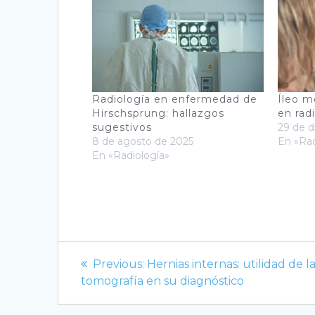
Radiología en enfermedad de
Íleo m
Hirschsprung: hallazgos
en rad
sugestivos
29 de d
8 de agosto de 2025
En «Rad
En «Radiología»
Navegación
Previous
Previous:
Hernias internas: utilidad de l
de
post:
tomografía en su diagnóstico