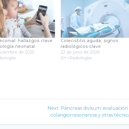
econial: hallazgos clave
Colecistitis aguda: signos
iología neonatal
radiológicos clave
iciembre de 2025
22 de junio de 2026
iología»
En «Radiología»
Next
a
Next:
Páncreas divisum: evaluación
post:
colangiorresonancia y otras técnic