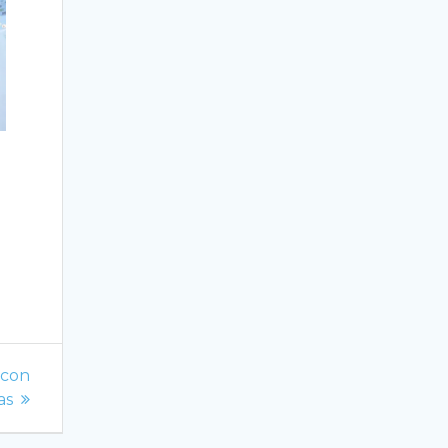
 con
as