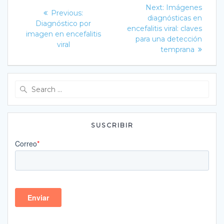
Navegación
Next
Next:
Imágenes
Previous
Previous:
post:
de
diagnósticas en
post:
Diagnóstico por
encefalitis viral: claves
imagen en encefalitis
entradas
para una detección
viral
temprana
Search
for:
SUSCRIBIR