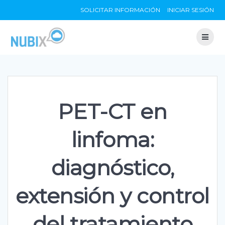
Skip
SOLICITAR INFORMACIÓN
INICIAR SESIÓN
to
content
PET-CT en
linfoma:
diagnóstico,
extensión y control
del tratamiento