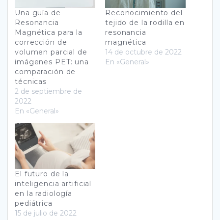
Una guía de
Reconocimiento del
Resonancia
tejido de la rodilla en
Magnética para la
resonancia
corrección de
magnética
volumen parcial de
14 de octubre de 2022
imágenes PET: una
En «General»
comparación de
técnicas
2 de septiembre de
2022
En «General»
El futuro de la
inteligencia artificial
en la radiología
pediátrica
15 de julio de 2022