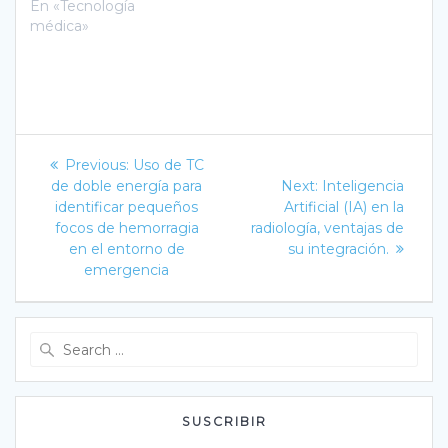
En «Tecnología
médica»
Navegación
Previous
Previous:
Uso de TC
post:
Next
de
de doble energía para
Next:
Inteligencia
post:
identificar pequeños
Artificial (IA) en la
entradas
focos de hemorragia
radiología, ventajas de
en el entorno de
su integración.
emergencia
Search
for:
SUSCRIBIR