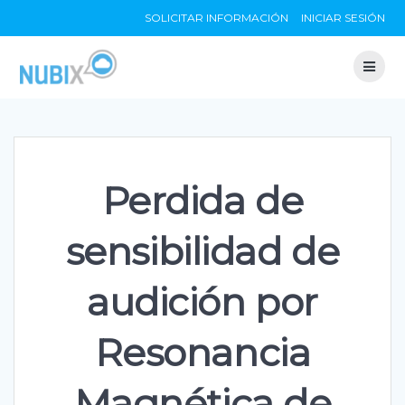
Skip
SOLICITAR INFORMACIÓN
INICIAR SESIÓN
to
content
Perdida de
sensibilidad de
audición por
Resonancia
Magnética de