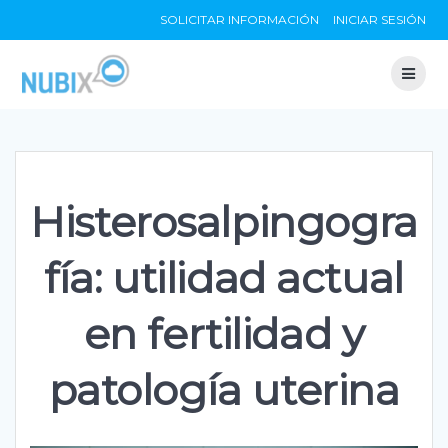
Skip
SOLICITAR INFORMACIÓN
INICIAR SESIÓN
to
content
Histerosalpingogra
fía: utilidad actual
en fertilidad y
patología uterina