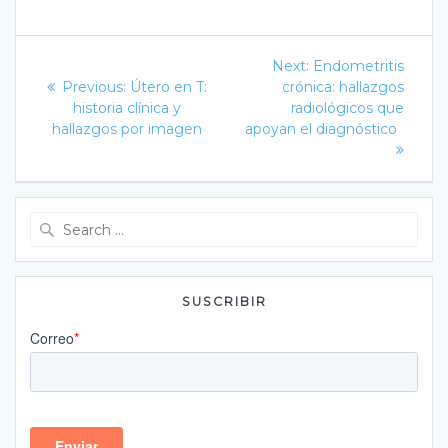
Navegación
Next
Next:
Endometritis
Previous
post:
de
Previous:
Útero en T:
crónica: hallazgos
post:
historia clínica y
radiológicos que
entradas
hallazgos por imagen
apoyan el diagnóstico
Search
for:
SUSCRIBIR