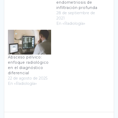
endometriosis de
infiltración profunda
28 de septiembre de
2021
En «Radiología»
Absceso pélvico:
enfoque radiológico
en el diagnóstico
diferencial
22 de agosto de 2025
En «Radiología»
Navegación