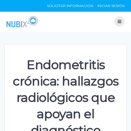
Skip
SOLICITAR INFORMACIÓN
INICIAR SESIÓN
to
content
Endometritis
crónica: hallazgos
radiológicos que
apoyan el
diagnóstico