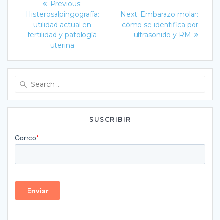
Previous
Previous:
post:
Next
de
Histerosalpingografía:
Next:
Embarazo molar:
post:
utilidad actual en
cómo se identifica por
entradas
fertilidad y patología
ultrasonido y RM
uterina
Search
for:
SUSCRIBIR