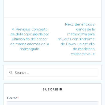
Navegación
Next
Next:
Beneficios y
Previous
post:
de
Previous:
Concepto
daños de la
post:
de detección rápida por
mamografía para
entradas
ultrasonido del cáncer
mujeres con síndrome
de mama además de la
de Down: un estudio
mamografía
de modelado
colaborativo.
Search
for:
SUSCRIBIR