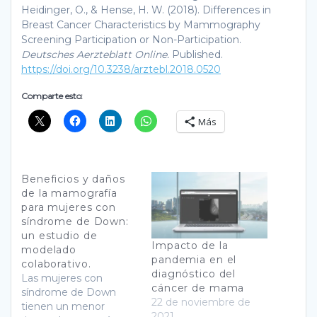
Heidinger, O., & Hense, H. W. (2018). Differences in
Breast Cancer Characteristics by Mammography
Screening Participation or Non-Participation.
Deutsches Aerzteblatt Online.
Published.
https://doi.org/10.3238/arztebl.2018.0520
Comparte esto:
Más
Beneficios y daños
de la mamografía
para mujeres con
síndrome de Down:
un estudio de
Impacto de la
modelado
pandemia en el
colaborativo.
diagnóstico del
Las mujeres con
cáncer de mama
síndrome de Down
22 de noviembre de
tienen un menor
2021