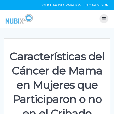
Skip
SOLICITAR INFORMACIÓN
INICIAR SESIÓN
to
content
Características del
Cáncer de Mama
en Mujeres que
Participaron o no
en el Cribado