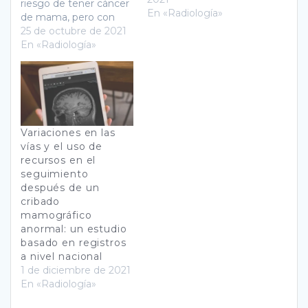
riesgo de tener cáncer
En «Radiología»
de mama, pero con
una menor esperanza
25 de octubre de 2021
de vida a comparación
En «Radiología»
de una mujer sin el
síndrome. Los pasos en
la detección en
mamografías se
diseñaron para las
mujeres que tienen un
Variaciones en las
mayor riego en adquirir
vías y el uso de
la…
recursos en el
seguimiento
después de un
cribado
mamográfico
anormal: un estudio
basado en registros
a nivel nacional
1 de diciembre de 2021
En «Radiología»