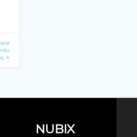
pera
ando
s.
NUBIX