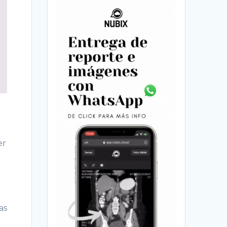
er
as