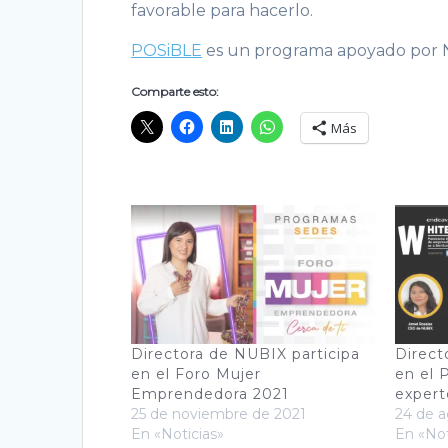
favorable para hacerlo.
POSiBLE
es un programa apoyado por N
Comparte esto:
Más
Directora de NUBIX participa
Direct
en el Foro Mujer
en el 
Emprendedora 2021
expert
25 de noviembre de 2021
24 de a
En «Noticias»
En «Not