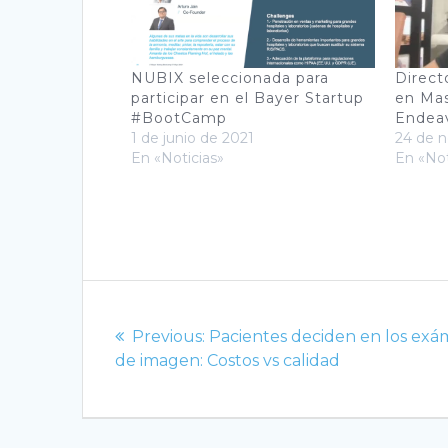
NUBIX seleccionada para
Direct
participar en el Bayer Startup
en Mas
#BootCamp
Endea
1 de junio de 2021
24 de 
En «Noticias»
En «Not
Navegación
de
Previous
Previous:
Pacientes deciden en los ex
post:
de imagen: Costos vs calidad
entradas