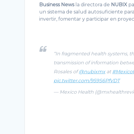
Business News
la directora de
NUBIX
pa
un sistema de salud autosuficiente para
invertir, fomentar y participar en proy
“In fragmented health systems, the
transmission of information betwe
Rosales of
@nubixmx
at
#Mexico
pic.twitter.com/959S6PfVDT
— Mexico Health (@mxhealthrev