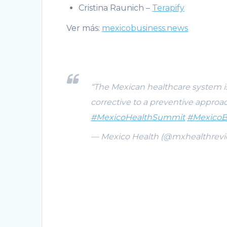
Cristina Raunich –
Terapify
Ver más:
mexicobusiness.news
“The Mexican healthcare system i
corrective to a preventive approac
#MexicoHealthSummit
#MexicoB
— Mexico Health (@mxhealthrev