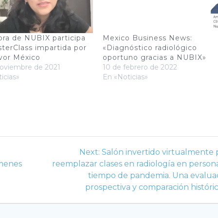
ora de NUBIX participa
Mexico Business News:
terClass impartida por
«Diagnóstico radiológico
vor México
oportuno gracias a NUBIX»
noviembre de 2021
10 de febrero de 2022
icias»
En «Noticias»
Next
Next:
Salón invertido virtualmente 
post:
ámenes
reemplazar clases en radiología en person
tiempo de pandemia. Una evalua
prospectiva y comparación históric