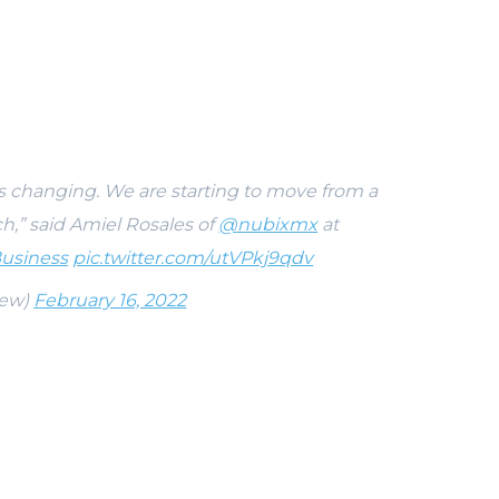
s changing. We are starting to move from a
h,” said Amiel Rosales of
@nubixmx
at
usiness
pic.twitter.com/utVPkj9qdv
iew)
February 16, 2022