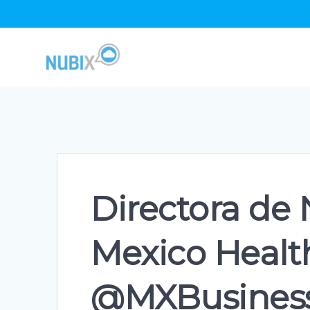
Skip
to
content
Directora de 
Mexico Heal
@MXBusines