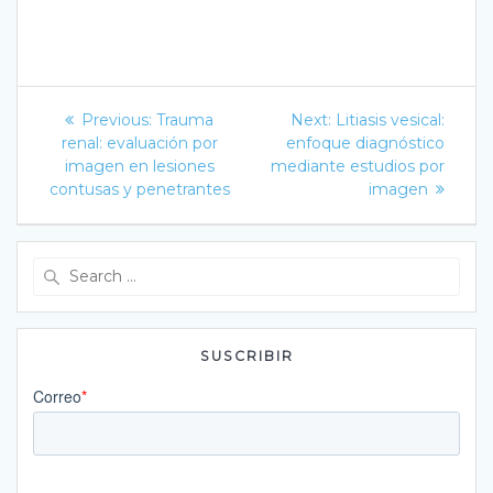
Navegación
Previous
Next
Previous:
Trauma
Next:
Litiasis vesical:
post:
post:
de
renal: evaluación por
enfoque diagnóstico
imagen en lesiones
mediante estudios por
entradas
contusas y penetrantes
imagen
Search
for:
SUSCRIBIR