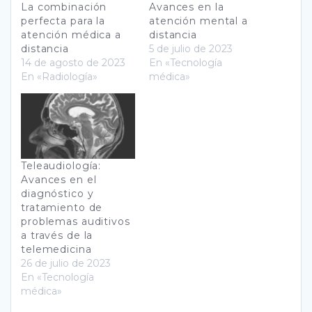
La combinación
Avances en la
perfecta para la
atención mental a
atención médica a
distancia
distancia
5 de julio de 2023
14 de agosto de 2023
En «Tecnología
En «Radiología»
médica»
Teleaudiología:
Avances en el
diagnóstico y
tratamiento de
problemas auditivos
a través de la
telemedicina
26 de julio de 2023
En «Tecnología
médica»