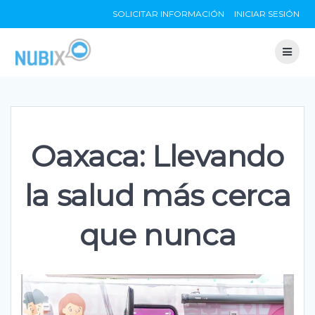
Skip
SOLICITAR INFORMACIÓN
INICIAR SESIÓN
to
content
Oaxaca: Llevando
la salud más cerca
que nunca