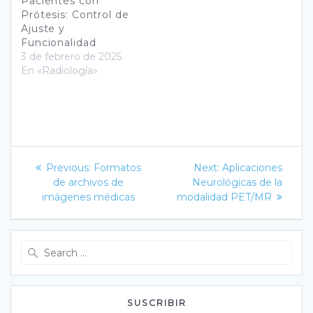
Pacientes con
Prótesis: Control de
Ajuste y
Funcionalidad
3 de febrero de 2025
En «Radiología»
Navegación
Previous
Next
Previous:
Formatos
Next:
Aplicaciones
post:
post:
de
de archivos de
Neurológicas de la
imágenes médicas
modalidad PET/MR
entradas
Search
for:
SUSCRIBIR