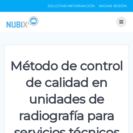
Skip
SOLICITAR INFORMACIÓN
INICIAR SESIÓN
to
content
Método de control
de calidad en
unidades de
radiografía para
servicios técnicos