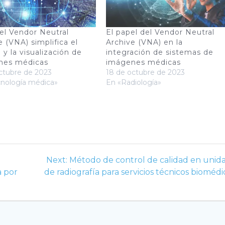
l Vendor Neutral
El papel del Vendor Neutral
e (VNA) simplifica el
Archive (VNA) en la
 y la visualización de
integración de sistemas de
nes médicas
imágenes médicas
ctubre de 2023
18 de octubre de 2023
cnología médica»
En «Radiología»
Next
Next:
Método de control de calidad en unid
post:
a por
de radiografía para servicios técnicos biomédi