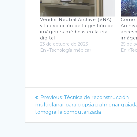
Vendor Neutral Archive (VNA)
Cómo e
y la evolución de la gestión de
Archiv
imágenes médicas en la era
acceso
digital
imáge
23 de octubre de 2023
25 de o
En «Tecnología médica»
En «Te
Navegación
Previous
Previous:
Técnica de reconstrucción
de
post:
multiplanar para biopsia pulmonar guiad
tomografía computarizada
entradas