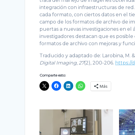
trata del manejo de imágenes obtenidas 
integración con infraestructuras de red
cada formato, con ciertos datos en el t
campo de los formatos de archivo de i
puertas a nuevas investigaciones en el á
investigadores destacan que es posible
formatos de archivo con mejoras y func
Traducido y adaptado de: Larobina, M. &
Digital Imaging
,
27
(2), 200-206.
https://
Comparte esto:
Más