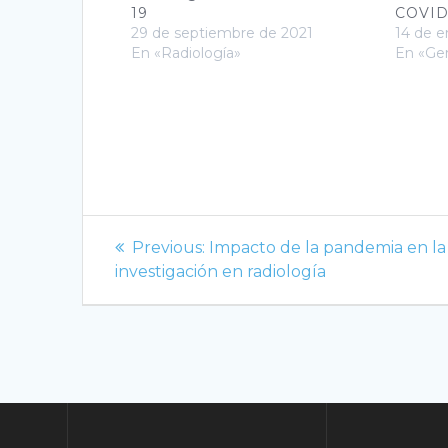
19
COVID
29 de septiembre de 2021
14 de e
En «Radiología»
En «Gen
Navegación
Previous
Previous:
Impacto de la pandemia en la
de
post:
investigación en radiología
entradas