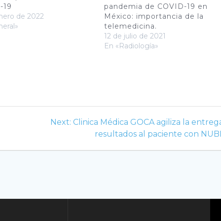
-19
pandemia de COVID-19 en
nero de 2022
México: importancia de la
eral»
telemedicina.
12 de julio de 2021
En «Radiología»
Next
Next:
Clinica Médica GOCA agiliza la entreg
post:
resultados al paciente con NUB