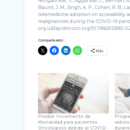
Nimgaonkar, V., Aggarwal, C., Berman, A. T
Bauml, J. M., Singh, A. P., Cohen, R. B., L
telemedicine adoption on accessibility a
malignancies during the COVID-19 pandem
org.udlap.idm.oclc.org/10.1186/s12885-0
Comparte esto:
Más
Posible Incremento de
Progra
Mortalidad para pacientes
radiol
Oncológicos debido al COVID-
durant