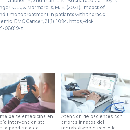
., Gabriel, P., Shulman, L. N., Kucharczuk, J., Roy, M.,
anger, C. J., & Marmarelis, M. E. (2021). Impact of
nd time to treatment in patients with thoracic
ic. BMC Cancer, 21(1), 1094. https://doi-
21-08819-z
ma de telemedicina en
Atención de pacientes con
ogía intervencionista
errores innatos del
e la pandemia de
metabolismo durante la