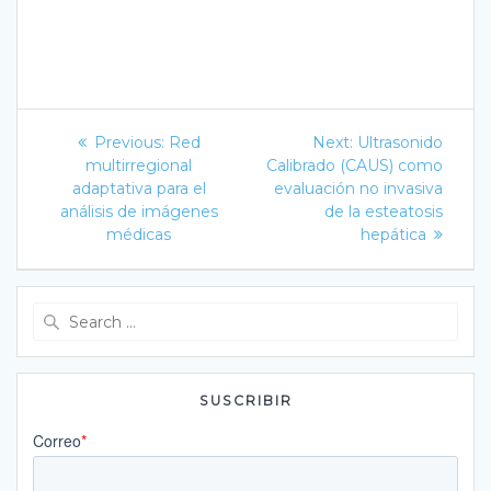
Navegación
Previous
Next
Previous:
Red
Next:
Ultrasonido
post:
post:
de
multirregional
Calibrado (CAUS) como
adaptativa para el
evaluación no invasiva
entradas
análisis de imágenes
de la esteatosis
médicas
hepática
Search
for:
SUSCRIBIR