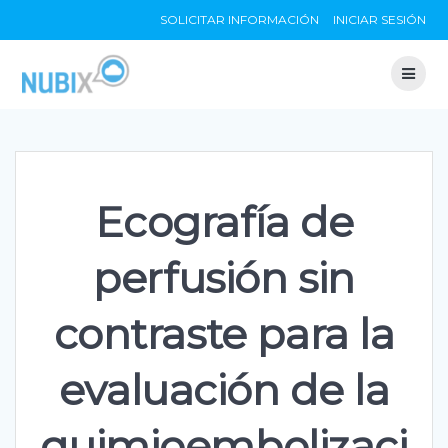
Skip
SOLICITAR INFORMACIÓN
INICIAR SESIÓN
to
content
Ecografía de
perfusión sin
contraste para la
evaluación de la
quimioembolizaci