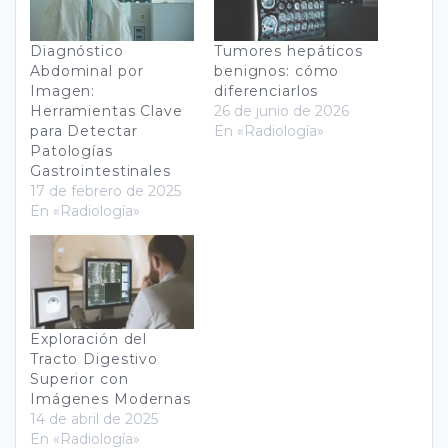
Diagnóstico
Tumores hepáticos
Abdominal por
benignos: cómo
Imagen:
diferenciarlos
Herramientas Clave
26 de junio de 2026
para Detectar
En «Radiología»
Patologías
Gastrointestinales
17 de febrero de 2025
En «Radiología»
Exploración del
Tracto Digestivo
Superior con
Imágenes Modernas
14 de abril de 2025
En «Radiología»