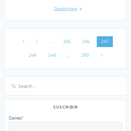
Read more
Posts
Page
Page
Page
Page
1
…
245
246
247
navigation
Page
Page
Page
248
249
…
293
Search
for:
SUSCRIBIR