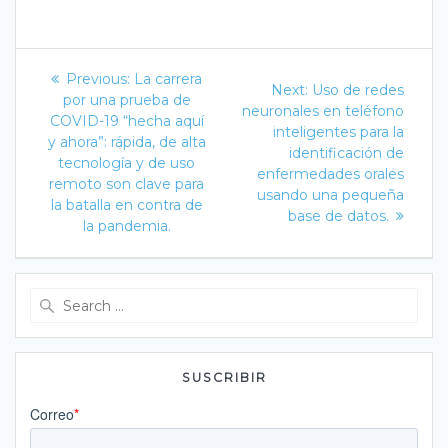
Navegación
Previous
Previous:
La carrera
Next
Next:
Uso de redes
post:
de
por una prueba de
post:
neuronales en teléfono
COVID-19 “hecha aquí
inteligentes para la
entradas
y ahora”: rápida, de alta
identificación de
tecnología y de uso
enfermedades orales
remoto son clave para
usando una pequeña
la batalla en contra de
base de datos.
la pandemia.
Search
for:
SUSCRIBIR