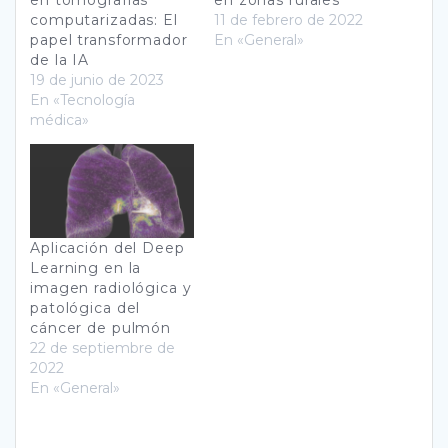
en tomografías
en zonas rurales
computarizadas: El
11 de febrero de 2022
papel transformador
En «General»
de la IA
19 de junio de 2023
En «Tecnología
médica»
Aplicación del Deep
Learning en la
imagen radiológica y
patológica del
cáncer de pulmón
22 de septiembre de
2022
En «General»