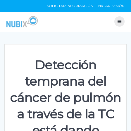
Skip
SOLICITAR INFORMACIÓN
INICIAR SESIÓN
to
content
Detección
temprana del
cáncer de pulmón
a través de la TC
está dando