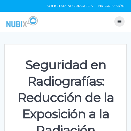
Skip
SOLICITAR INFORMACIÓN
INICIAR SESIÓN
to
content
Seguridad en
Radiografías:
Reducción de la
Exposición a la
Radiación