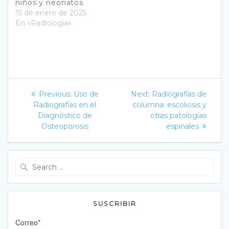
niños y neonatos
15 de enero de 2025
En «Radiología»
Navegación
Previous
Next
Previous:
Uso de
Next:
Radiografías de
post:
post:
de
Radiografías en el
columna: escoliosis y
Diagnóstico de
otras patologías
entradas
Osteoporosis
espinales
Search
for:
SUSCRIBIR