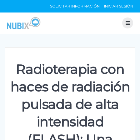
Skip
SOLICITAR INFORMACIÓN
INICIAR SESIÓN
to
content
Radioterapia con
haces de radiación
pulsada de alta
intensidad
(FLASH): Una