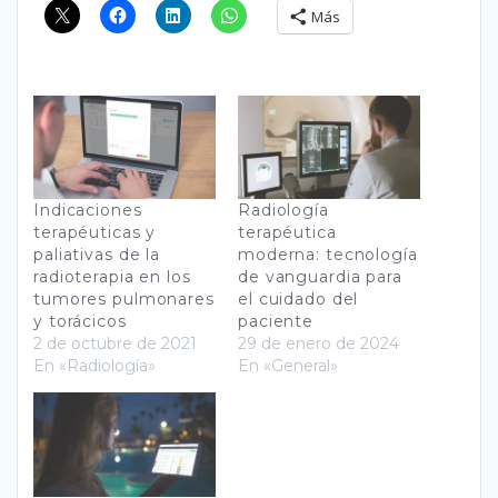
Más
Indicaciones
Radiología
terapéuticas y
terapéutica
paliativas de la
moderna: tecnología
radioterapia en los
de vanguardia para
tumores pulmonares
el cuidado del
y torácicos
paciente
2 de octubre de 2021
29 de enero de 2024
En «Radiología»
En «General»