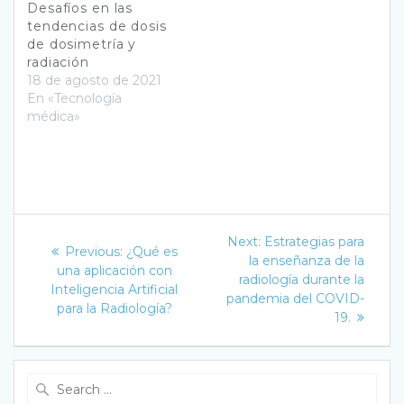
Desafíos en las
tendencias de dosis
de dosimetría y
radiación
18 de agosto de 2021
En «Tecnología
médica»
Navegación
Next
Next:
Estrategias para
Previous
Previous:
¿Qué es
post:
de
la enseñanza de la
post:
una aplicación con
radiología durante la
Inteligencia Artificial
entradas
pandemia del COVID-
para la Radiología?
19.
Search
for: