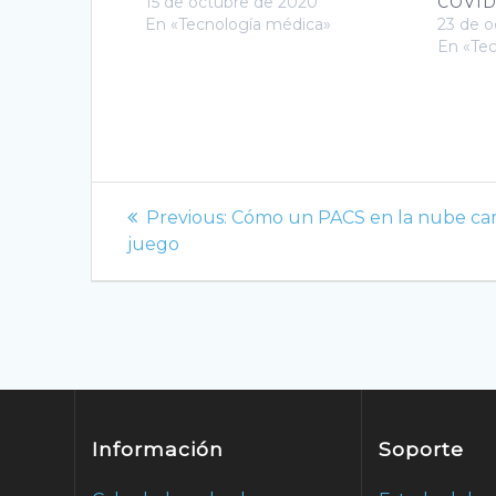
15 de octubre de 2020
COVID
En «Tecnología médica»
23 de o
En «Te
Navegación
Previous
Previous:
Cómo un PACS en la nube ca
de
post:
juego
entradas
Información
Soporte