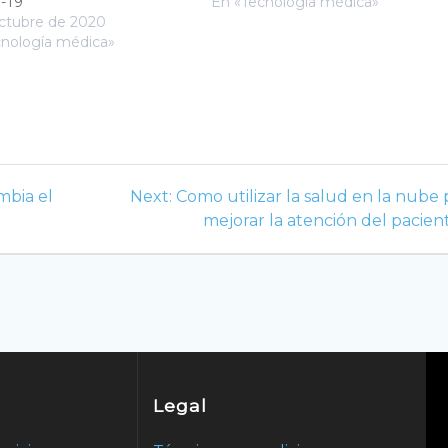
-19
En «Tecnología médica»
ctubre de 2020
cnología médica»
Next
mbia el
Next:
Como utilizar la salud en la nube 
post:
mejorar la atención del pacien
Legal