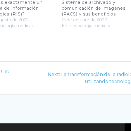
es exactamente un
Sistema de archivado y
a de información
comunicación de imágenes
ógica (RIS)?
(PACS) y sus beneficios
gosto de 2022
15 de octubre de 2020
cnología médica»
En «Tecnología médica»
 las
Next
Next:
La transformación de la radiol
post:
utilizando tecnolog