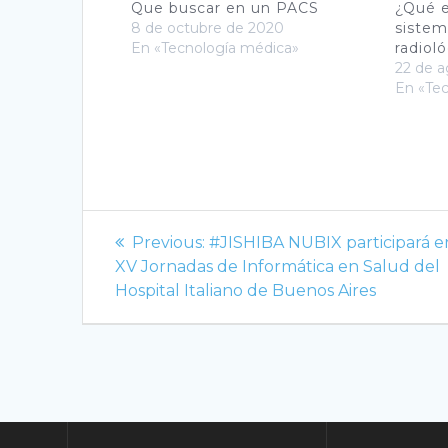
Que buscar en un PACS
¿Qué 
8 de octubre de 2020
sistem
En «Tecnología médica»
radiol
22 de a
En «Te
Navegación
Previous
Previous:
#JISHIBA NUBIX participará en
de
post:
XV Jornadas de Informática en Salud del
Hospital Italiano de Buenos Aires
entradas