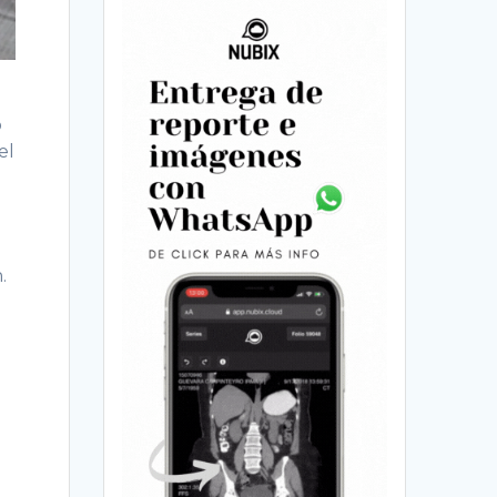
o
el
.